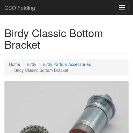
CSO Folding
Toggl
navig
Birdy Classic Bottom
Bracket
Home
Birdy
Birdy Parts & Accessories
Birdy Classic Bottom Bracket